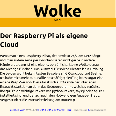
Wolke
Menü
Der Raspberry Pi als eigene
Cloud
Wenn man einen Raspberry Pi hat, der sowieso 24/7 am Netz hängt
und man zudem seine persönlichen Daten nicht gerne in andere
Hände gibt, dann ist eine eigene, persönliche, kleine Wolke genau
das Richtige für einen. Das Auswahl für solche Dienste ist in Ordnung.
Die beiden wohl bekanntesten Beispiele sind Owncloud und Seafile.
Ich habe mich mehr mit Seafile beschäftigt; hierfür gibt es sogar eine
eigene Raspi-Version. Diese lässt sich auf
Seafile
herunterladen.
Entpackt startet man dann das Setupprogramm, welches zunächst
überprüft, ob wichtige Pakete wie python-Pakete, mysql oder sqlite3
installiert sind, und danach nach den Notwendigen Angaben fragt.
Vergesst nicht die Portweiterleitung am Router! ;)
created with
MYSE6r1
© 2013-2015 by Marcel Hörz –
Impressum
&
Datenschutz