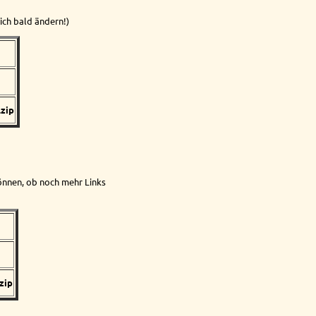
ich bald ändern!)
.zip
können, ob noch mehr Links
zip