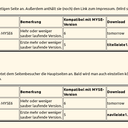
ztigen Seite an. Außerdem anthält sie (noch) den Link zum Impressum. (Wird s
Kompatibel mit MYSE-
Bemerkung
Download
Version
Mehr oder weniger
n MYSE6
6
tomorrow
sauber laufende Version.
Erste mehr oder weniger
5
titelleiste1
sauber laufende Version.
ietet dem Seitenbesucher die Hauptseiten an. Bald wird man auch einstellen 
.
Kompatibel mit MYSE-
Bemerkung
Download
Version
Mehr oder weniger
n MYSE6
6
tomorrow
sauber laufende Version.
Erste mehr oder weniger
5
navileiste1.
sauber laufende Version.