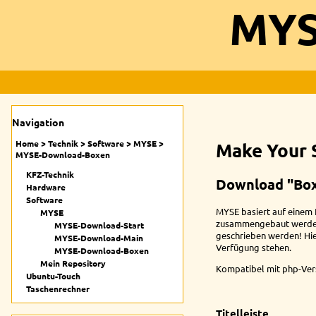
MYS
Navigation
Home
>
Technik
>
Software
>
MYSE
>
Make Your 
MYSE-Download-Boxen
KFZ-Technik
Download "Bo
Hardware
Software
MYSE basiert auf einem 
MYSE
zusammengebaut werden.
MYSE-Download-Start
geschrieben werden! Hie
MYSE-Download-Main
Verfügung stehen.
MYSE-Download-Boxen
Mein Repository
Kompatibel mit php-Vers
Ubuntu-Touch
Taschenrechner
Titelleiste