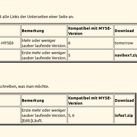
 alle Links der Unterseiten einer Seite an.
Kompatibel mit MYSE-
Bemerkung
Download
Version
Mehr oder weniger
n MYSE6
6
tomorrow
sauber laufende Version.
Erste mehr oder weniger
5
navibox1.zi
sauber laufende Version.
nschreiben, was man möchte.
Kompatibel mit MYSE-
Bemerkung
Download
Version
Erste mehr oder weniger
sauber laufende Version.
5, 6
infos1.zip
[Edit:]Läuft.